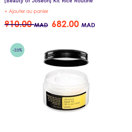
[Beauty of Joseon] Kit Rice Routine
Ajouter au panier
910.00
682.00
MAD
MAD
-33%